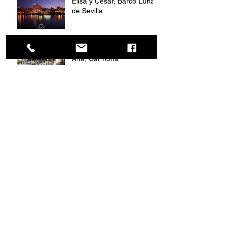
Elisa y César, Barco Luna
de Sevilla.
Boda en Hacienda Santa
Ana, Carmona
Catering Recomendado
por Bodas.net
Entrega Parihuela de Plata
2017
Archivo
mayo de 2017
(5)
5 entradas