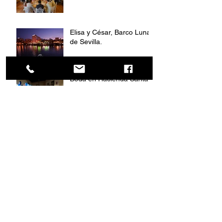
Elisa y César, Barco Luna
de Sevilla.
Boda en Hacienda Santa
Ana, Carmona
Catering Recomendado
por Bodas.net
Entrega Parihuela de Plata
2017
Archivo